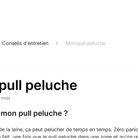
Conseils d'entretien
Mon pull peluche
pull peluche
6 mois
mon pull peluche ?
 de la laine, ça peut pelucher de temps en temps. Zéro paniq
n fait, une fois que le pull peluche dans une zone et qu'on re