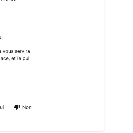
mon
pull
peluche
?
Comment
e.
enlever
les
a vous servira
peluches
ace, et le pull
?
ui
Non