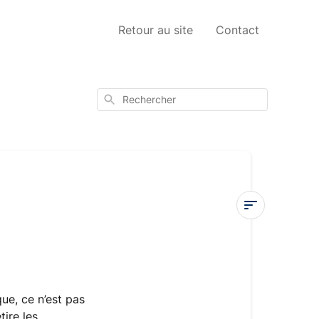
Retour au site
Contact
Rechercher
Mon
pull
peluche
ue, ce n’est pas
Pourquoi
tire les